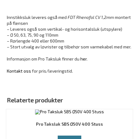
Innstikksluk leveres også med
FDT Rhenofol CV 1,2mm
montert
på flensen
– Leveres også som vertikal- og horisontalsluk (utspylere)
– Ø 50, 63, 75, 90 og 110mm
– Rørlengde 400 eller 600mm
– Stort utvalg av løvrister og tilbehør som varmekabel med mer.
Informasjon om Pro Taksluk finner du
her
.
Kontakt oss
for pris/leveringstid.
Relaterte produkter
Pro Taksluk SBS Ø50V 400 Stuss