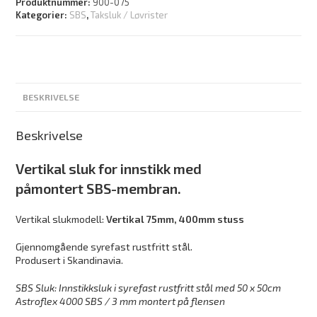
Produktnummer:
900-075
Kategorier:
SBS
,
Taksluk / Løvrister
BESKRIVELSE
Beskrivelse
Vertikal sluk for innstikk med
påmontert
SBS-membran.
Vertikal slukmodell:
Vertikal 75mm, 400mm stuss
Gjennomgående syrefast rustfritt stål.
Produsert i Skandinavia.
SBS Sluk: Innstikksluk i syrefast rustfritt
stål med 50 x 50cm
Astroflex 4000 SBS / 3 mm
montert på flensen