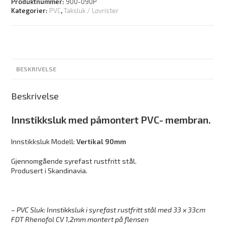
Produktnummer:
900-090P
Kategorier:
PVC
,
Taksluk / Løvrister
BESKRIVELSE
Beskrivelse
Innstikksluk med påmontert
PVC- membran.
Innstikksluk Modell:
Vertikal 90mm
Gjennomgående syrefast rustfritt stål.
Produsert i Skandinavia.
– PVC Sluk: Innstikksluk i syrefast rustfritt
stål med 33 x 33cm
FDT Rhenofol CV 1,2mm
montert på flensen